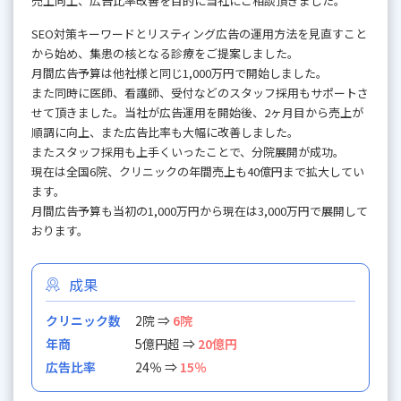
売上向上、広告比率改善を目的に当社にご相談頂きました。
SEO対策キーワードとリスティング広告の運用方法を見直すこと
から始め、集患の核となる診療をご提案しました。
月間広告予算は他社様と同じ1,000万円で開始しました。
また同時に医師、看護師、受付などのスタッフ採用もサポートさ
せて頂きました。当社が広告運用を開始後、2ヶ月目から売上が
順調に向上、また広告比率も大幅に改善しました。
またスタッフ採用も上手くいったことで、分院展開が成功。
現在は全国6院、クリニックの年間売上も40億円まで拡大してい
ます。
月間広告予算も当初の1,000万円から現在は3,000万円で展開して
おります。
成果
クリニック数
2院 ⇒
6院
年商
5億円超 ⇒
20億円
広告比率
24％ ⇒
15％